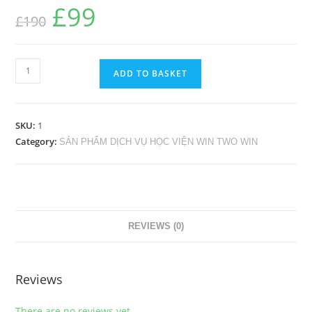
£
99
£
190
ADD TO BASKET
SKU:
1
Category:
SẢN PHẨM DỊCH VỤ HỌC VIỆN WIN TWO WIN
REVIEWS (0)
Reviews
There are no reviews yet.