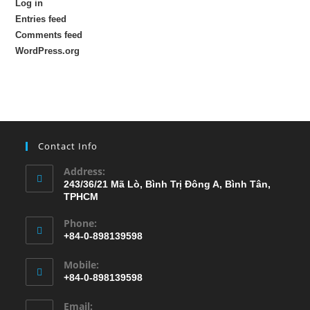
Log in
Entries feed
Comments feed
WordPress.org
Contact Info
Address:
243/36/21 Mã Lò, Bình Trị Đông A, Bình Tân,
TPHCM
Phone:
+84-0-898139598
Mobile:
+84-0-898139598
Email: