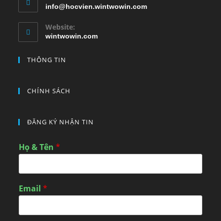
info@hocvien.wintwowin.com
Website:
wintwowin.com
THÔNG TIN
CHÍNH SÁCH
ĐĂNG KÝ NHẬN TIN
Họ & Tên
*
Email
*