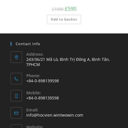
Original
Current
£
590
£
1900
price
price
was:
is:
Add to basket
£1900.
£590.
Contact Info
Address:
243/36/21 Mã Lò, Bình Trị Đông A, Bình Tân,
TPHCM
Phone:
+84-0-898139598
Opens
Mobile:
in
+84-0-898139598
your
Opens
application
Email:
in
Opens
info@hocvien.wintwowin.com
your
in
your
application
Website: