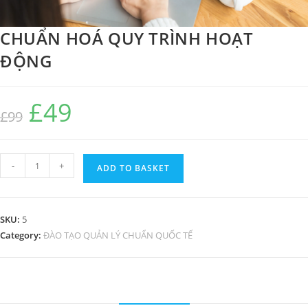
CHUẨN HOÁ QUY TRÌNH HOẠT
ĐỘNG
£
49
Original
Current
£
99
price
price
was:
is:
£99.
£49.
CHUẨN
-
+
ADD TO BASKET
HOÁ
QUY
TRÌNH
SKU:
5
HOẠT
Category:
ĐÀO TẠO QUẢN LÝ CHUẨN QUỐC TẾ
ĐỘNG
quantity