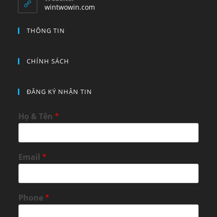
application
wintwowin.com
THÔNG TIN
CHÍNH SÁCH
ĐĂNG KÝ NHẬN TIN
Họ & Tên
*
Email
*
Phone
*