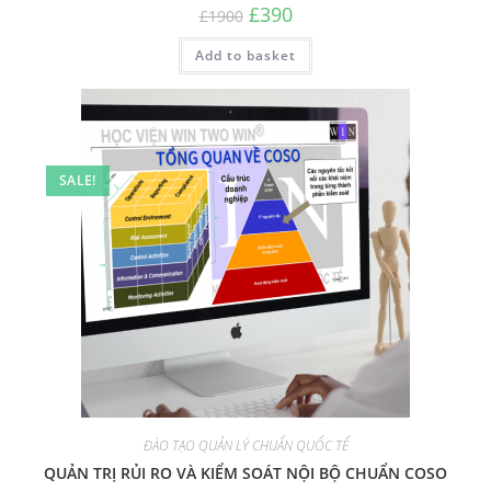
Original
Current
£
390
£
1900
price
price
was:
is:
Add to basket
£1900.
£390.
SALE!
ĐÀO TẠO QUẢN LÝ CHUẨN QUỐC TẾ
QUẢN TRỊ RỦI RO VÀ KIỂM SOÁT NỘI BỘ CHUẨN COSO