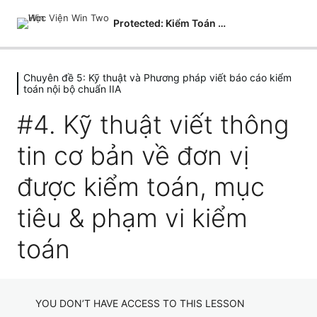
Protected: Kiểm Toán Nội Bộ
Chuyên đề 5: Kỹ thuật và Phương pháp viết báo cáo kiểm
Chuyên đề 1: Nền Tảng kề kiểm toán
toán nội bộ chuẩn IIA
nội Bộ
#4. Kỹ thuật viết thông
2 lessons
Chuyên đề 2: Quản trị rủi ro và Kiểm
tin cơ bản về đơn vị
soát
2 lessons
được kiểm toán, mục
Chuyên đề 3: Công cụ, kỹ thuật kiểm
toán và phương pháp kiểm toán
tiêu & phạm vi kiểm
1 lesson
toán
Chuyên đề 5: Kỹ thuật và Phương
pháp viết báo cáo kiểm toán nội bộ
chuẩn IIA
YOU DON’T HAVE ACCESS TO THIS LESSON