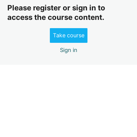
#4. Kỹ thuật viết thông tin cơ bản về đơn vị được kiểm
toán, mục tiêu & phạm vi kiểm toán
Please register or sign in to
access the course content.
#5. Báo cáo kiểm toán mẫu
Take course
Sign in
Previous
Next