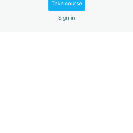
Take course
chuẩn IIA
2 lessons
Sign in
Previous
Next