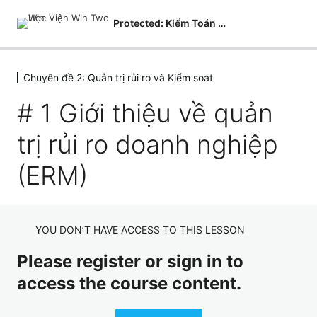
Protected: Kiểm Toán Nội Bộ
Chuyên đề 2: Quản trị rủi ro và Kiểm soát
Chuyên đề 1: Nền Tảng kề kiểm toán
nội Bộ
# 1 Giới thiệu về quản
2 lessons
Chuyên đề 2: Quản trị rủi ro và Kiểm
trị rủi ro doanh nghiệp
soát
(ERM)
# 1 Giới thiệu về quản trị rủi ro doanh nghiệp (ERM)
#2 Sáu bước của quy trình quản trị rủi ro
YOU DON’T HAVE ACCESS TO THIS LESSON
Chuyên đề 3: Công cụ, kỹ thuật kiểm
toán và phương pháp kiểm toán
Please register or sign in to
1 lesson
access the course content.
Chuyên đề 5: Kỹ thuật và Phương
pháp viết báo cáo kiểm toán nội bộ