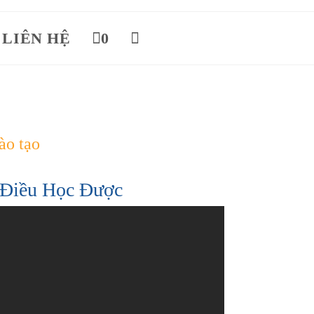
LIÊN HỆ
0
Toggle
website
ào tạo
search
Điều Học Được