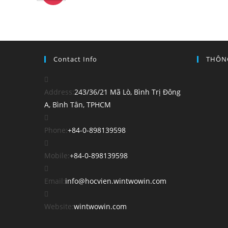
Contact Info
THÔN
Address:
243/36/21 Mã Lò, Bình Trị Đông
A, Bình Tân, TPHCM
Opens
Phone:
+84-0-898139598
in
your
Opens
Mobile:
+84-0-898139598
application
in
your
Opens
Email:
info@hocvien.wintwowin.com
application
in
your
Website:
wintwowin.com
application