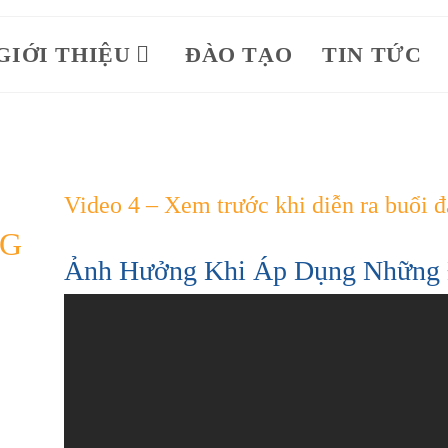
GIỚI THIỆU
ĐÀO TẠO
TIN TỨC
Video 4 – Xem trước khi diễn ra buổi đ
NG
Ảnh Hưởng Khi Áp Dụng Những 