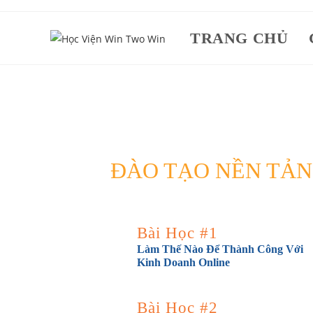
Skip
to
TRANG CHỦ
content
ĐÀO TẠO NỀN TẢ
Bài Học #1
Làm Thế Nào Để Thành Công Với
Kinh Doanh Online
Bài Học #2