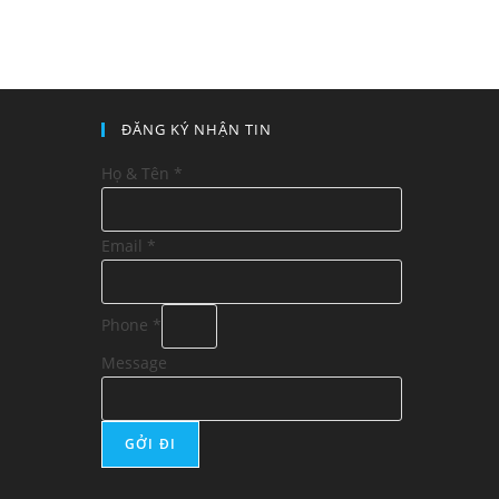
ĐĂNG KÝ NHẬN TIN
Họ & Tên
*
Email
*
Phone
*
Message
GỞI ĐI