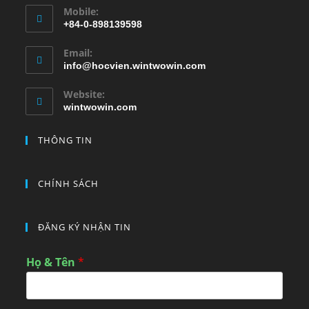
Mobile:
+84-0-898139598
Email:
info@hocvien.wintwowin.com
Website:
wintwowin.com
THÔNG TIN
CHÍNH SÁCH
ĐĂNG KÝ NHẬN TIN
Họ & Tên
*