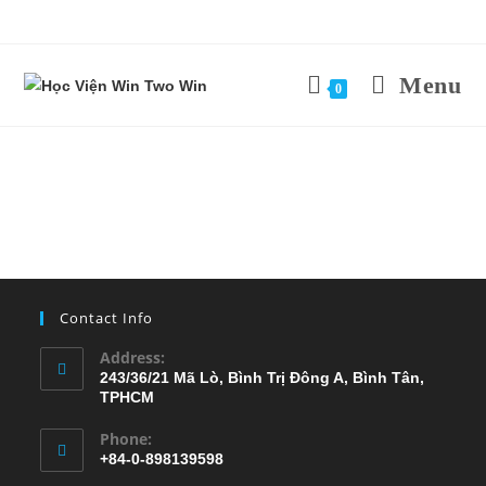
Menu
0
Contact Info
Address:
243/36/21 Mã Lò, Bình Trị Đông A, Bình Tân,
TPHCM
Phone:
+84-0-898139598