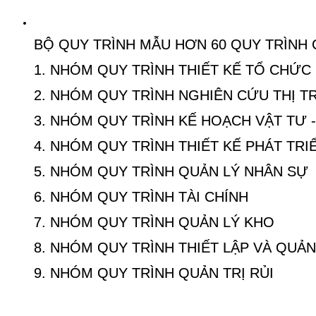
BỘ QUY TRÌNH MẪU HƠN 60 QUY TRÌNH
1. NHÓM QUY TRÌNH THIẾT KẾ TỔ CHỨC
2. NHÓM QUY TRÌNH NGHIÊN CỨU THỊ 
3. NHÓM QUY TRÌNH KẾ HOẠCH VẬT TƯ 
4. NHÓM QUY TRÌNH THIẾT KẾ PHÁT TR
5. NHÓM QUY TRÌNH QUẢN LÝ NHÂN SỰ
6. NHÓM QUY TRÌNH TÀI CHÍNH
7. NHÓM QUY TRÌNH QUẢN LÝ KHO
8. NHÓM QUY TRÌNH THIẾT LẬP VÀ QUẢN 
9. NHÓM QUY TRÌNH QUẢN TRỊ RỦI