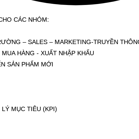
 CHO CÁC NHÓM:
TRƯỜNG – SALES – MARKETING-TRUYỀN THÔNG
- MUA HÀNG - XUẤT NHẬP KHẨU
IỂN SẢN PHẨM MỚI
LÝ MỤC TIÊU (KPI)