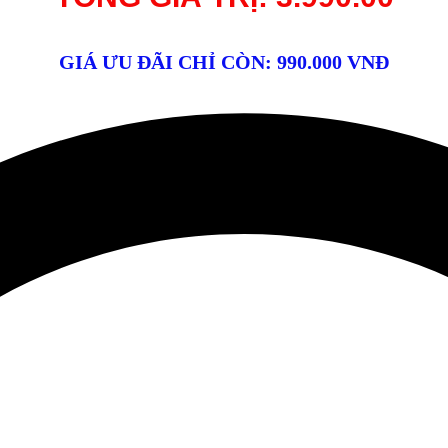
GIÁ ƯU ĐÃI CHỈ CÒN: 990.000 VNĐ