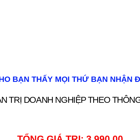
CHO BẠN THẤY MỌI THỨ BẠN NHẬN 
ẢN TRỊ DOANH NGHIỆP THEO THÔNG
TỔNG GIÁ TRỊ: 3.990.00