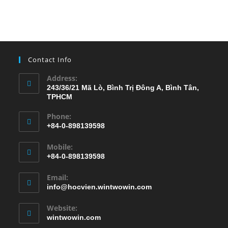
Contact Info
Address:
243/36/21 Mã Lò, Bình Trị Đông A, Bình Tân,
TPHCM
Phone:
+84-0-898139598
Mobile:
+84-0-898139598
Email:
info@hocvien.wintwowin.com
Website:
wintwowin.com