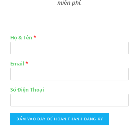
miễn phí.
Họ & Tên
*
Email
*
Số Điện Thoại
BẤM VÀO ĐÂY ĐỂ HOÀN THÀNH ĐĂNG KÝ