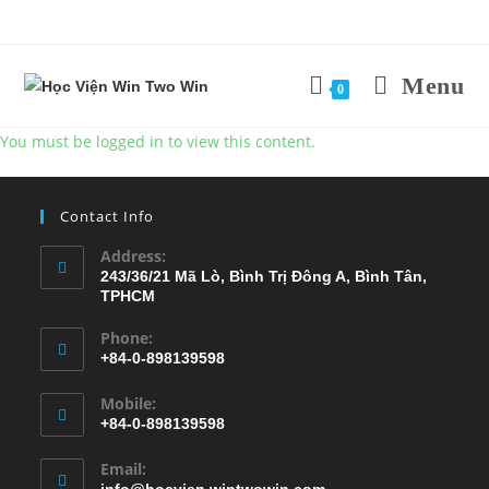
Menu
0
You must be logged in to view this content.
Contact Info
Address:
243/36/21 Mã Lò, Bình Trị Đông A, Bình Tân,
TPHCM
Phone:
+84-0-898139598
Mobile:
+84-0-898139598
Email: