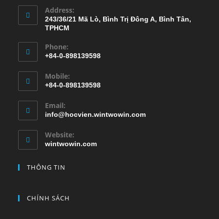
Address:
243/36/21 Mã Lò, Bình Trị Đông A, Bình Tân,
TPHCM
Phone:
+84-0-898139598
Mobile:
+84-0-898139598
Email:
info@hocvien.wintwowin.com
Website:
wintwowin.com
THÔNG TIN
CHÍNH SÁCH