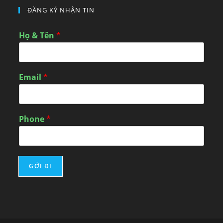
ĐĂNG KÝ NHẬN TIN
Họ & Tên
*
Email
*
Phone
*
GỞI ĐI