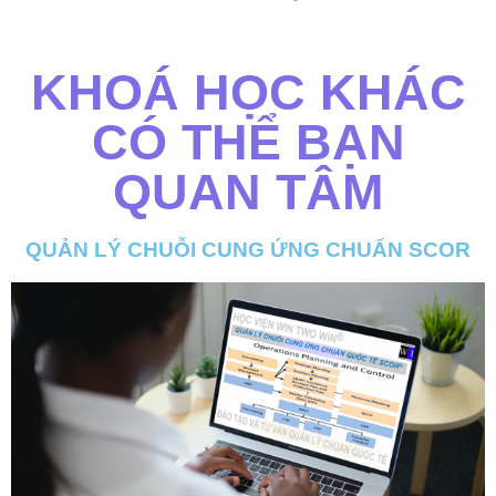
KHOÁ HỌC KHÁC
CÓ THỂ BẠN
QUAN TÂM
QUẢN LÝ CHUỖI CUNG ỨNG CHUẨN SCOR