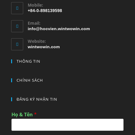
Mobile:
+84-0-898139598
Email:
info@hocvien.wintwowin.com
Website:
wintwowin.com
THÔNG TIN
CHÍNH SÁCH
ĐĂNG KÝ NHẬN TIN
Họ & Tên
*