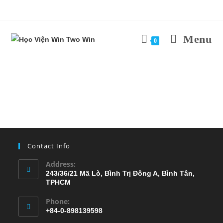
Menu
0
Contact Info
Address:
243/36/21 Mã Lò, Bình Trị Đông A, Bình Tân,
TPHCM
Phone:
+84-0-898139598