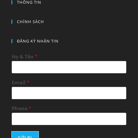
THÔNG TIN
CHÍNH SÁCH
ĐĂNG KÝ NHẬN TIN
Họ & Tên
*
Email
*
Phone
*
GỞI ĐI