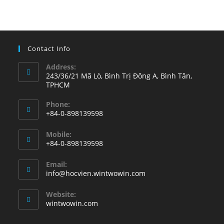
Contact Info
Address:
243/36/21 Mã Lò, Bình Trị Đông A, Bình Tân,
TPHCM
Phone:
+84-0-898139598
Opens
Mobile:
in
+84-0-898139598
your
Opens
application
Email:
in
Opens
info@hocvien.wintwowin.com
your
in
your
application
Website:
application
wintwowin.com